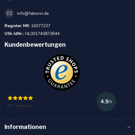
info@fabionn.de
Register NR:
16077237
USt-IdNr.:
NL001740873B44
Kundenbewertungen
4.9
/5
637 reviews
Informationen