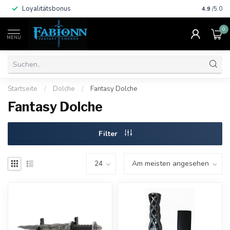
Loyalitätsbonus
Schnelle
4.9
/5.0
0
MENU
Startseite
/
Dolche
/
Fantasy Dolche
Fantasy Dolche
Filter