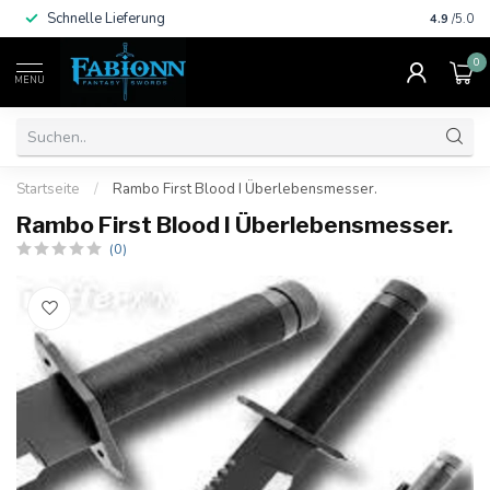
Schnelle Lieferung
Viele Za
4.9
/5.0
0
MENU
Startseite
/
Rambo First Blood I Überlebensmesser.
Rambo First Blood I Überlebensmesser.
(0)