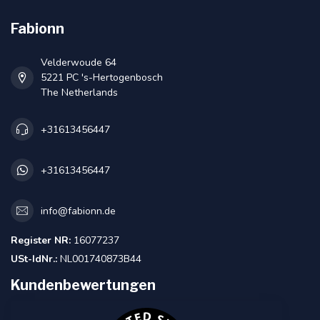
Fabionn
Velderwoude 64
5221 PC 's-Hertogenbosch
The Netherlands
+31613456447
+31613456447
info@fabionn.de
Register NR:
16077237
USt-IdNr.:
NL001740873B44
Kundenbewertungen