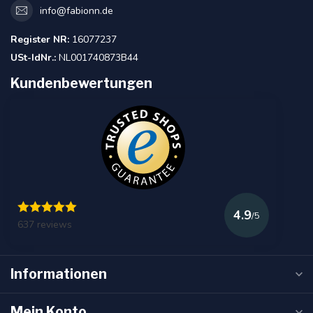
info@fabionn.de
Register NR:
16077237
USt-IdNr.:
NL001740873B44
Kundenbewertungen
4.9
/5
637 reviews
Informationen
Mein Konto