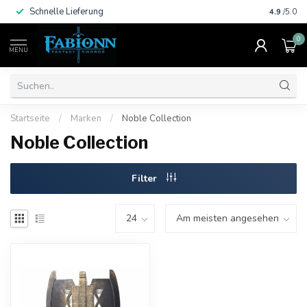
Schnelle Lieferung
Viele Za
4.9
/5.0
0
MENU
Startseite
/
Marken
/
Noble Collection
Noble Collection
Filter