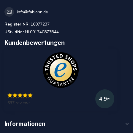
info@fabionn.de
Register NR:
16077237
USt-IdNr.:
NL001740873B44
Kundenbewertungen
4.9
/5
637 reviews
Informationen