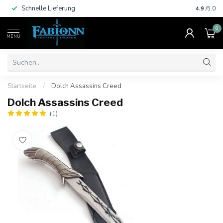
Schnelle Lieferung
Viele Za
4.9
/5.0
0
MENU
Startseite
/
Dolch Assassins Creed
Dolch Assassins Creed
(1)