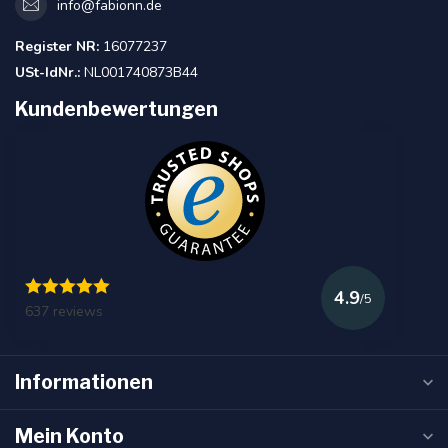
info@fabionn.de
Register NR:
16077237
USt-IdNr.:
NL001740873B44
Kundenbewertungen
4.9
/5
637 reviews
Informationen
Mein Konto