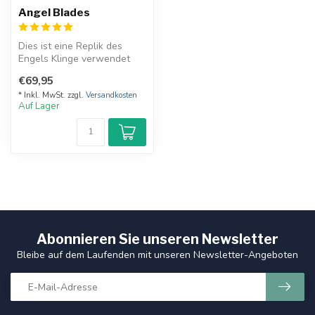
Angel Blades
Dies ist eine Replik des
Engels Klinge verwendet
von Castiel in der TV-Serie
€69,95
Sup...
* Inkl. MwSt. zzgl.
Versandkosten
Auf Lager
Abonnieren Sie unseren Newsletter
Bleibe auf dem Laufenden mit unseren Newsletter-Angeboten