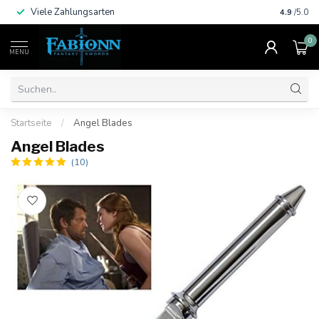
Viele Zahlungsarten
4.9
/5.0
0
MENU
Startseite
/
Angel Blades
Angel Blades
(10)