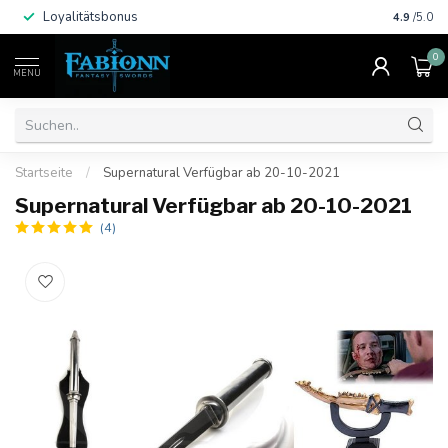
Loyalitätsbonus
Schnelle
4.9
/5.0
0
MENU
Startseite
/
Supernatural Verfügbar ab 20-10-2021
Supernatural Verfügbar ab 20-10-2021
(4)