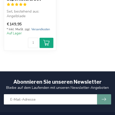
Set, bestehend aus:
Angelblade
Ruby,s knife
€149,95
First Blade
* Inkl. MwSt. zzgl.
Versandkosten
Auf Lager
Abonnieren Sie unseren Newsletter
Bleibe auf dem Laufenden mit unseren Newsletter-Angeboten