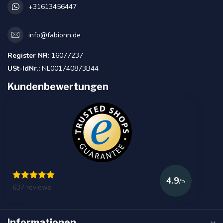
+31613456447
info@fabionn.de
Register NR:
16077237
USt-IdNr.:
NL001740873B44
Kundenbewertungen
4.9
/5
637 reviews
Informationen