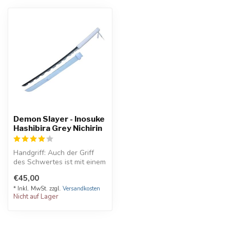
Demon Slayer - Inosuke
Hashibira Grey Nichirin
Handgriff: Auch der Griff
des Schwertes ist mit einem
weißen Stoff umwickelt.
€45,00
M...
* Inkl. MwSt. zzgl.
Versandkosten
Nicht auf Lager