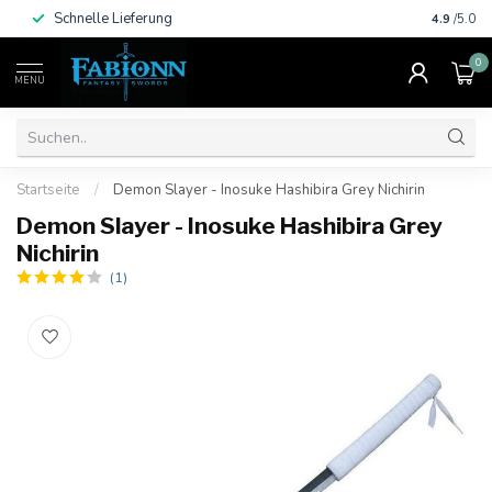
Schnelle Lieferung
Viele Za
4.9
/5.0
0
MENU
Startseite
/
Demon Slayer - Inosuke Hashibira Grey Nichirin
Demon Slayer - Inosuke Hashibira Grey
Nichirin
(1)