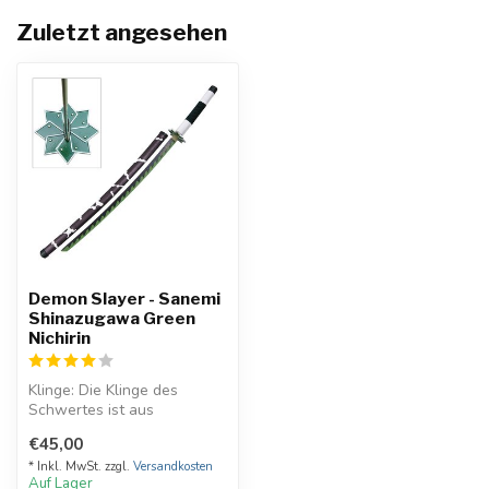
Zuletzt angesehen
Demon Slayer - Sanemi
Shinazugawa Green
Nichirin
Klinge: Die Klinge des
Schwertes ist aus
rostfreiem Stahl gefertigt
€45,00
und hat eine...
* Inkl. MwSt. zzgl.
Versandkosten
Auf Lager