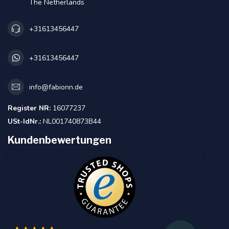
The Netherlands
+31613456447
+31613456447
info@fabionn.de
Register NR:
16077237
USt-IdNr.:
NL001740873B44
Kundenbewertungen