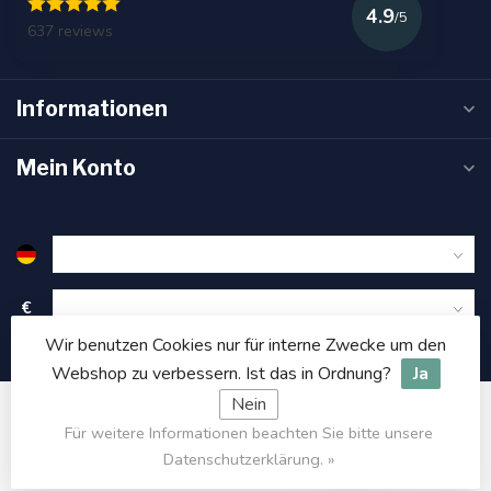
4.9
/5
637 reviews
Informationen
Mein Konto
€
Wir benutzen Cookies nur für interne Zwecke um den
Webshop zu verbessern. Ist das in Ordnung?
Ja
Nein
Für weitere Informationen beachten Sie bitte unsere
© Copyright 2026 Fabionn
- Powered by
Lightspeed
- Theme by
LOYALITÄT
Dyvelopment
Datenschutzerklärung. »