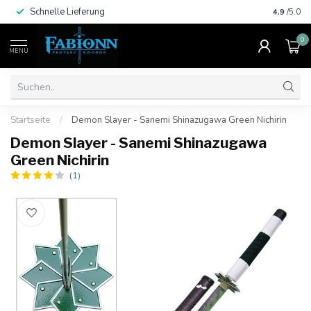
Schnelle Lieferung
Viele Za
4.9
/5.0
0
MENU
Startseite
/
Demon Slayer - Sanemi Shinazugawa Green Nichirin
Demon Slayer - Sanemi Shinazugawa
Green Nichirin
(1)