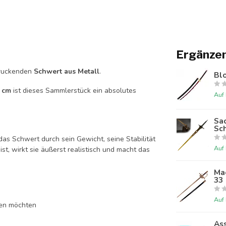
Ergänze
druckenden
Schwert aus Metall
.
Blo
 cm
ist dieses Sammlerstück ein absolutes
Auf
Sac
Sc
as Schwert durch sein Gewicht, seine Stabilität
Auf
st, wirkt sie äußerst realistisch und macht das
Mae
33
Auf
gen möchten
Ass