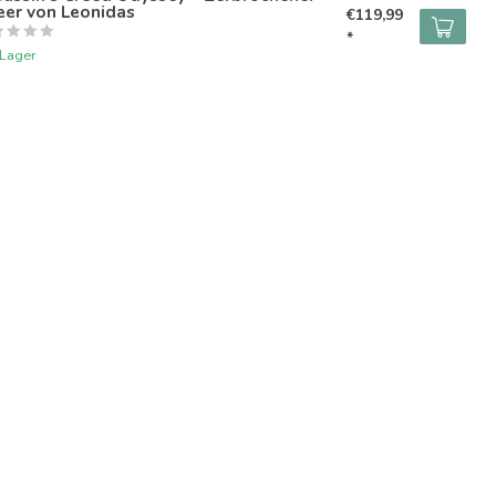
eer von Leonidas
€119,99
*
 Lager