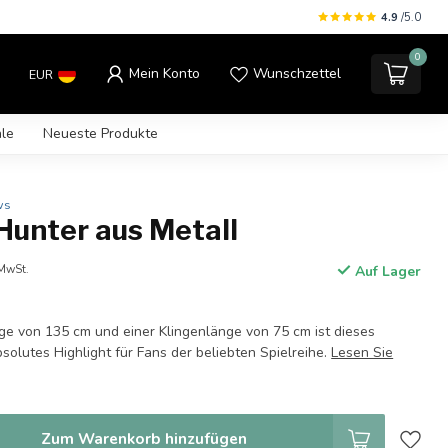
4.9
/5.0
0
Mein Konto
Wunschzettel
EUR
le
Neueste Produkte
ws
Hunter aus Metall
 MwSt.
Auf Lager
ge von 135 cm und einer Klingenlänge von 75 cm ist dieses
solutes Highlight für Fans der beliebten Spielreihe.
Lesen Sie
Zum Warenkorb hinzufügen