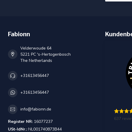
Fabionn
Kundenb
Velderwoude 64
5221 PC 's-Hertogenbosch
The Netherlands
+31613456447
+31613456447
info@fabionn.de
637 revi
Register NR:
16077237
USt-IdNr.:
NL001740873B44