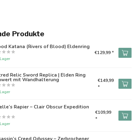
nde Produkte
od Katana (Rivers of Blood) Eldenring
€129,99 *
 Lager
red Relic Sword Replica | Elden Ring
hwert mit Wandhalterung
€149,99
*
 Lager
lle’s Rapier – Clair Obscur Expedition
€109,99
*
 Lager
assin’s Creed Odyssey – Zerbrochener